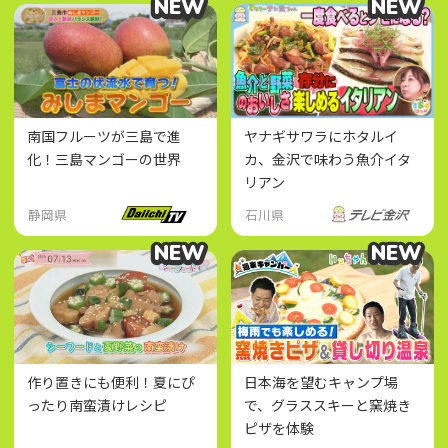
NEW
NEW
NEW
NEW
南国フルーツが三島で進
ヤナギサワラにホタルイ
化！三島マンゴーの世界
カ、金沢で味わう魚介イタ
リアン
静岡県
石川県
NEW
NEW
NEW
NEW
作り置きにも便利！夏にぴ
日本海を望むキャンプ場
ったり南蛮漬けレシピ
で、グラススキーと窯焼き
ピザを体験