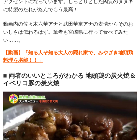
アクセントになっています。しっとりとした肉質のタタキ
に特製のたれが絡んでもう最高！
動画内の佐々木六華アナと武田華奈アナの表情からそのお
いしさは伝わるはず。筆者も宮崎県に行って食べてみた
い……。
【動画】「知る人ぞ知る大人の隠れ家で、みやざき地頭鶏
料理を堪能！！」
■ 両者のいいところがわかる 地頭鶏の炭火焼＆
イベリコ豚の炭火焼