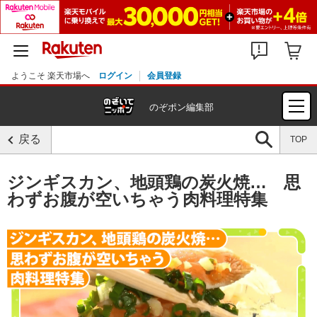
ようこそ 楽天市場へ
ログイン
会員登録
のぞポン編集部
戻る
TOP
ジンギスカン、地頭鶏の炭火焼…　思
わずお腹が空いちゃう肉料理特集