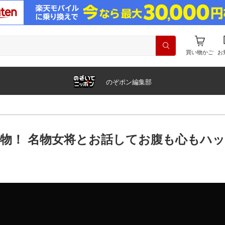
買い物かご
お
のぞポン編集部
物！ 名物女将とお話してお腹も心もハ