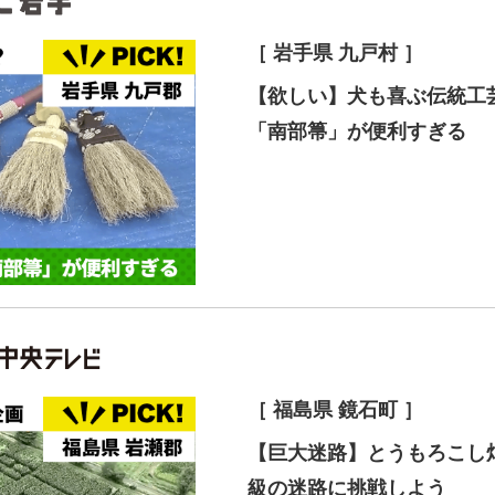
［ 岩手県 九戸村 ］
【欲しい】犬も喜ぶ伝統工芸
「南部箒」が便利すぎる
［ 福島県 鏡石町 ］
【巨大迷路】とうもろこし
級の迷路に挑戦しよう