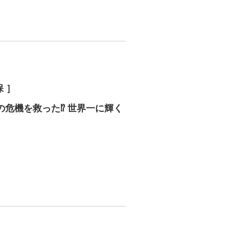
保 ］
危機を救った⁉︎ 世界一に輝く