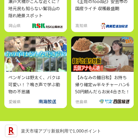
瀬戸大橋がこんな近くに？
《土佐のfood記》安芸市の
地元民も知らない鷲羽山の
国産ライチ 収穫最盛期
隠れ絶景スポット
岡山県
高知県
ペンギンは野太く、バクは
【みなみの麺日和】お持ち
可愛い！？鳴き声で学ぶ動
帰り確定ｗ半々チャーハン6
物の不思議
50円頼んだらお米4合きた！
愛媛県
徳島県
楽天市場アプリ新規利用で1,000ポイント