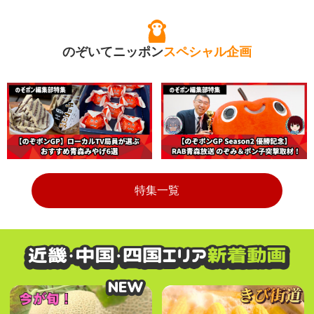
のぞいてニッポン
スペシャル企画
特集一覧
NEW
NEW