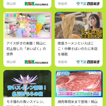
岡山県
徳島県
アイス好きの楽園！岡山に
徳島ラーメンといえばこ
初上陸した「あいぱく」の
こ！中華そばいのたに本店
世界
を堪能
岡山県
徳島県
モネ憧れの青いスイレン、
焼肉専用米まで登場！岡山