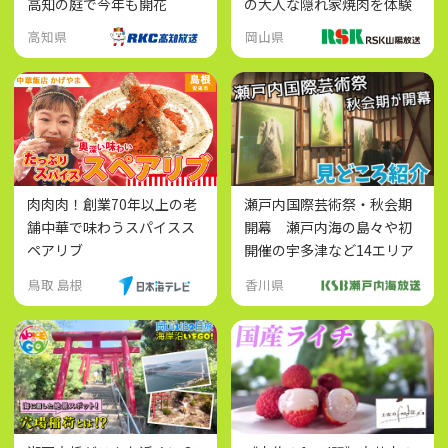
高知の庭で今年も開花
の大人な隠れ家焼肉を体験
高知県
岡山県
肉肉肉！創業70年以上の老
瀬戸内国際芸術祭・秋会期
舗中華で味わうスパイスス
開幕 瀬戸内海の島々や初
ペアリブ
開催の宇多津など14エリア
が会場に
鳥取 島根
香川県