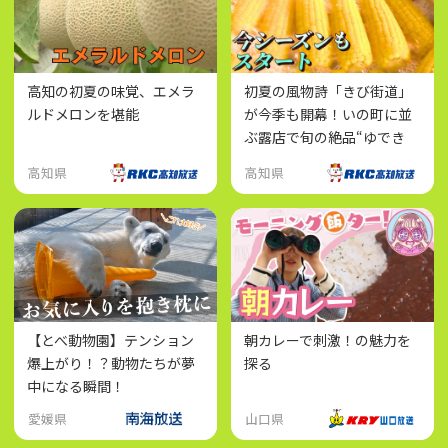
高知の初夏の味覚、エメラ
初夏の風物詩「きび街道」
ルドメロンを堪能
が今季も開幕！いの町に並
ぶ露店で旬の絶品“ゆでき
び”を味わおう
高知県
高知県
【とべ動物園】テンション
朝カレーで刺激！の魅力を
爆上がり！？動物たちが夢
探る
中になる瞬間！
愛媛県
山口県