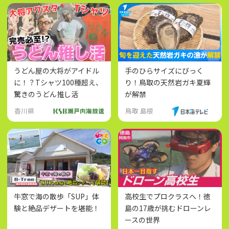
うどん屋の大将がアイドル
手のひらサイズにびっく
に！？Tシャツ100種超え、
り！鳥取の天然岩ガキ夏輝
驚きのうどん推し活
が解禁
香川県
鳥取 島根
牛窓で海の散歩「SUP」体
高校生でプロクラスへ！徳
験と絶品デザートを堪能！
島の17歳が挑むドローンレ
ースの世界