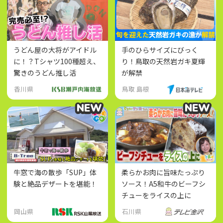
うどん屋の大将がアイドル
手のひらサイズにびっく
に！？Tシャツ100種超え、
り！鳥取の天然岩ガキ夏輝
驚きのうどん推し活
が解禁
香川県
鳥取 島根
NEW
NEW
NEW
NEW
牛窓で海の散歩「SUP」体
柔らかお肉に旨味たっぷり
験と絶品デザートを堪能！
ソース！A5和牛のビーフシ
チューをライスの上に
岡山県
石川県