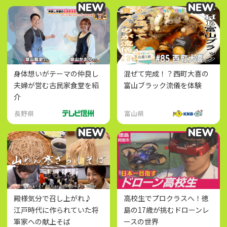
NEW
NEW
NEW
NEW
身体想いがテーマの仲良し
混ぜて完成！？西町大喜の
夫婦が営む古民家食堂を紹
富山ブラック流儀を体験
介
長野県
富山県
NEW
NEW
NEW
NEW
殿様気分で召し上がれ♪
高校生でプロクラスへ！徳
江戸時代に作られていた将
島の17歳が挑むドローンレ
軍家への献上そば
ースの世界