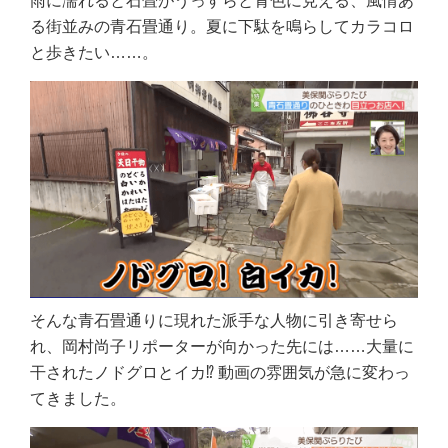
雨に濡れると石畳がうっすらと青色に見える、風情あ
る街並みの青石畳通り。夏に下駄を鳴らしてカラコロ
と歩きたい……。
そんな青石畳通りに現れた派手な人物に引き寄せら
れ️、岡村尚子リポーターが向かった先には……大量に
干されたノドグロとイカ⁉️ 動画の雰囲気が急に変わっ
てきました。