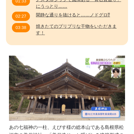
01:33
にうっとり……
閑静な通りを抜けると……ノドグロ⁉️
02:27
焼きたてのプリプリな干物をいただきま
03:38
す！️
あの七福神の一柱、えびす様の総本山である島根県松