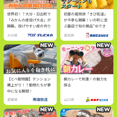
世界初！？大分・日出町で
初夏の風物詩「きび街道」
「みかんの皮投げ大会」が
が今季も開幕！いの町に並
開幕。投げやすい皮の作り
ぶ露店で旬の絶品“ゆでき
方とは？
び”を味わおう
大分県
高知県
NEW
NEW
NEW
NEW
【とべ動物園】テンション
朝カレーで刺激！の魅力を
爆上がり！？動物たちが夢
探る
中になる瞬間！
愛媛県
山口県
NEW
NEW
NEW
NEW