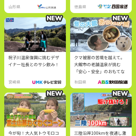
山形県
徳島県
NEW
NEW
NEW
NEW
祝子川温泉復興に挑むデザ
クマ被害の苦境を越えて。
イナー社長とのサシ飲み！
大館市の老舗温泉が挑む
「安心・安全」のおもてな
し
宮崎県
秋田県
NEW
NEW
NEW
NEW
今が旬！大人気トウモロコ
三陸沿岸100kmを夜通し激