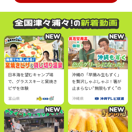
NEW
NEW
NEW
NEW
日本海を望むキャンプ場
沖縄の「早摘み生もずく」
で、グラススキーと窯焼き
を贅沢しゃぶしゃぶ！箸が
ピザを体験
止まらない“無限もずく”の
正体とは？
富山県
沖縄県
NEW
NEW
NEW
NEW