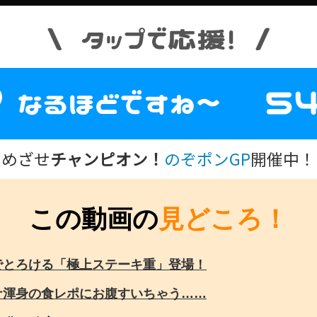
めざせ
チャンピオン！
のぞポンGP
開催中！
この動画の
見どころ！
でとろける「極上ステーキ重」登場！
ナ渾身の食レポにお腹すいちゃう……