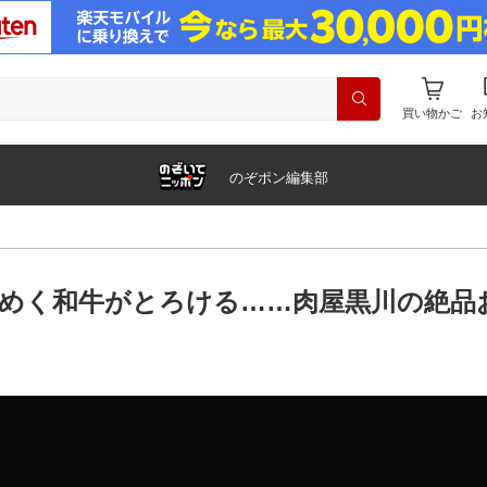
買い物かご
お
のぞポン編集部
らめく和牛がとろける……肉屋黒川の絶品