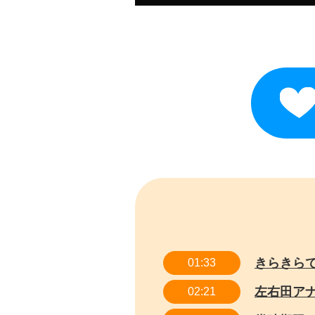
きらきら
01:33
左右田ア
02:21