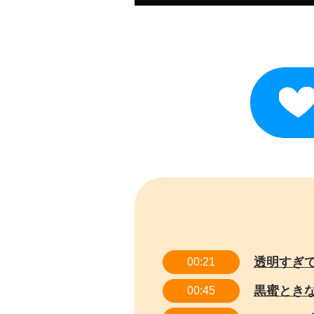
透明すぎ
00:21
黒蜜とき
00:45