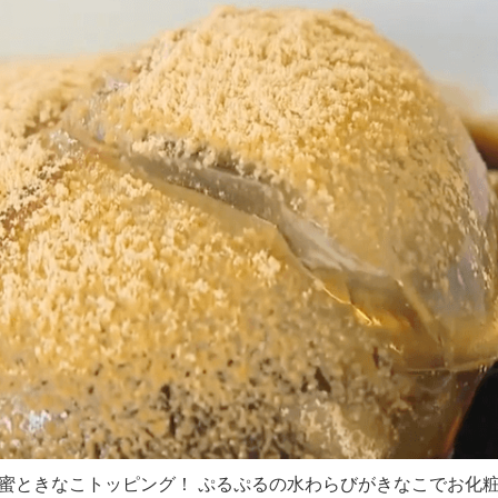
蜜ときなこトッピング！ ぷるぷるの水わらびがきなこでお化