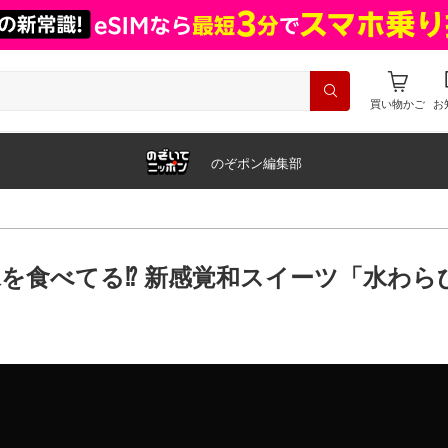
買い物かご
お
のぞポン編集部
を食べてる⁉️ 新感覚和スイーツ「水わ