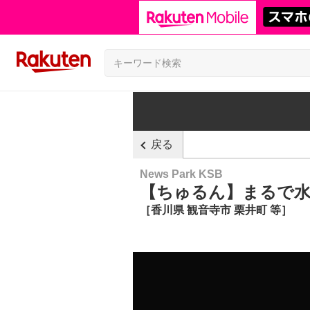
戻る
News Park KSB
【ちゅるん】まるで水
［香川県 観音寺市 栗井町 等］