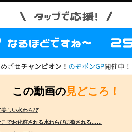
めざせ
チャンピオン！
のぞポンGP
開催中！
この動画の
見どころ！
て美しい水わらび
なこでお化粧される水わらびに癒される……