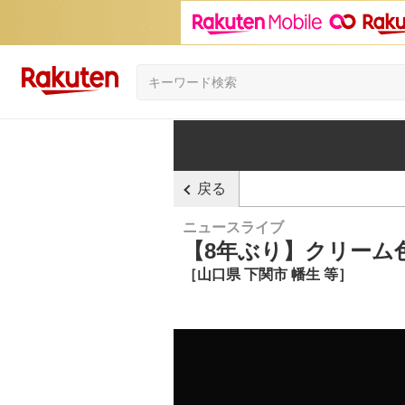
戻る
ニュースライブ
【8年ぶり】クリーム
［山口県 下関市 幡生 等］