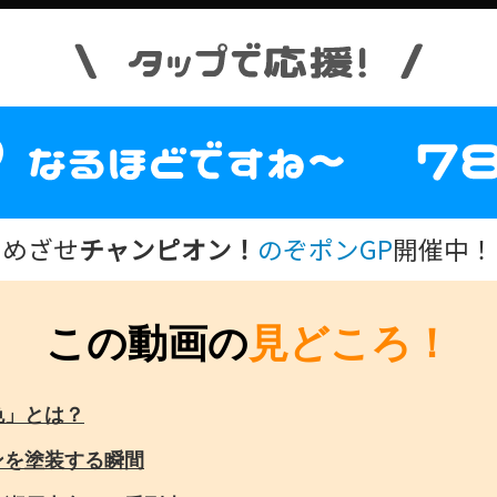
めざせ
チャンピオン！
のぞポンGP
開催中！
この動画の
見どころ！
色」とは？
ンを塗装する瞬間