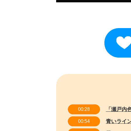
「瀬戸内
00:28
青いライ
00:54