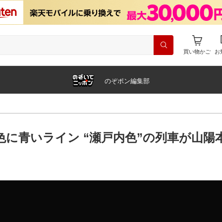
買い物かご
お
のぞポン編集部
色に青いライン “瀬戸内色”の列車が山陽