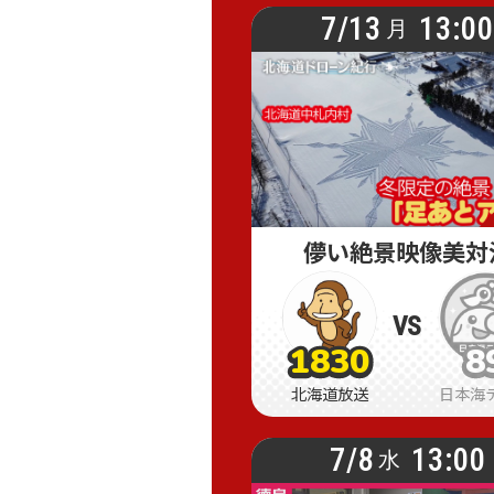
7/13
13:0
月
儚い絶景映像美対
VS
1830
8
1830
1830
8
8
北海道放送
日本海
7/8
13:00
水