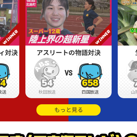
ィ対決
アスリートの物語対決
VS
84
54
658
84
84
54
54
658
658
放送
秋田放送
四国放送
山
もっと見る