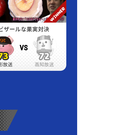
ビザールな果実対決
VS
73
72
73
73
72
72
形放送
高知放送