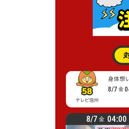
身体想
8/7
0
金
58
58
58
テレビ信州
8/7
04:00
金