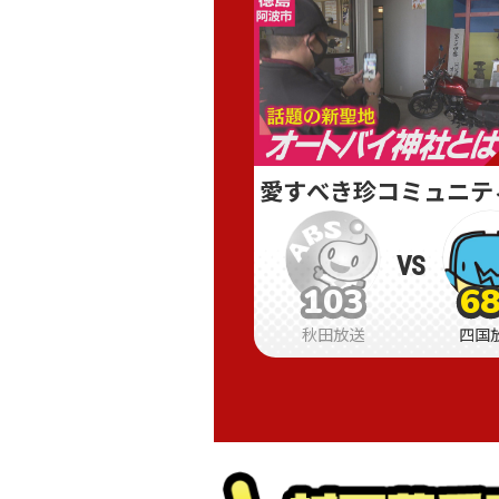
愛すべき珍コミュニテ
VS
103
6
103
103
6
6
秋田放送
四国