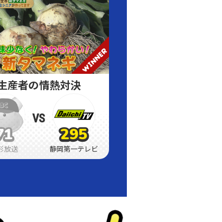
生産者の情熱対決
VS
71
295
71
71
295
295
形放送
静岡第一テレビ