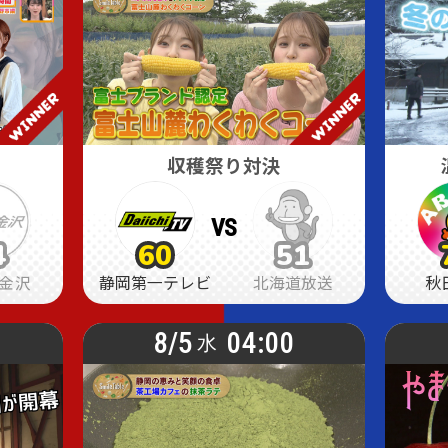
収穫祭り対決
VS
4
60
51
4
4
60
60
51
51
金沢
静岡第一テレビ
北海道放送
秋
8/5
04:00
水