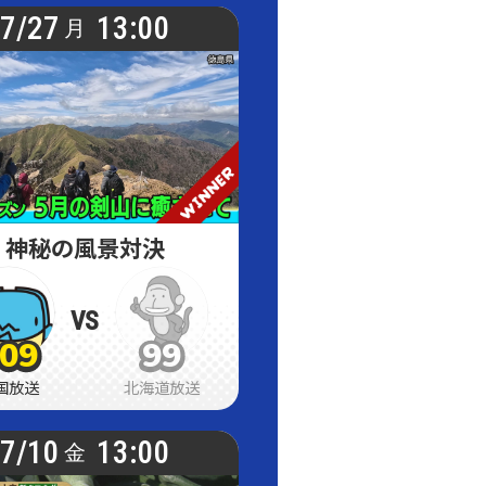
7/27
13:00
月
神秘の風景対決
VS
09
99
09
09
99
99
国放送
北海道放送
7/10
13:00
金