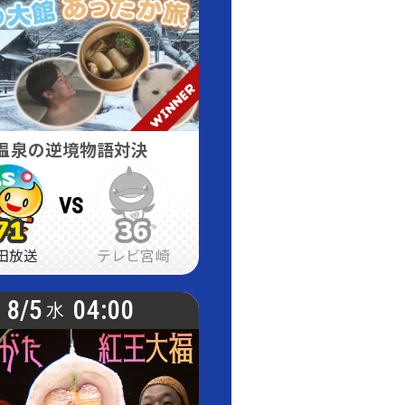
温泉の逆境物語対決
VS
71
36
71
71
36
36
田放送
テレビ宮崎
8/5
04:00
水