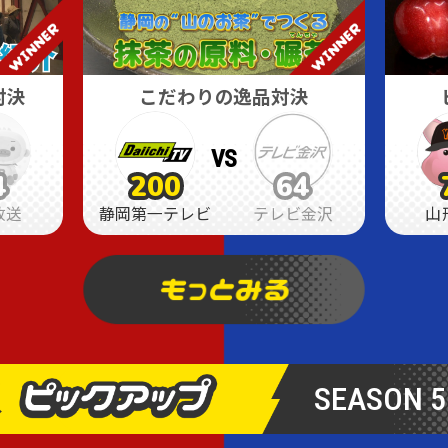
対決
こだわりの逸品対決
VS
4
200
64
4
4
200
200
64
64
放送
静岡第一テレビ
テレビ金沢
山
SEASON 5