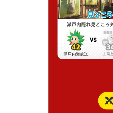
瀬戸内隠れ見どころ
VS
42
3
42
42
3
3
瀬戸内海放送
山陽