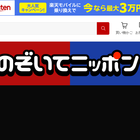
買い物かご
お