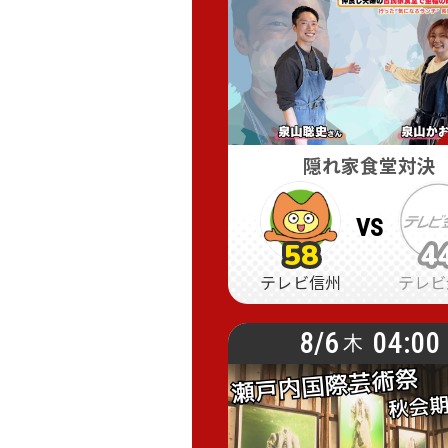
隠れ家食堂対決
VS
58
4
58
58
4
4
テレビ信州
テレビ
8/6
04:00
木