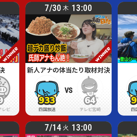
0
7/30
13:00
木
決
新人アナの体当たり取材対決
VS
9
933
64
9
9
9
933
933
64
64
9
9
テレビ
四国放送
テレビ宮崎
四
7/14
13:00
火