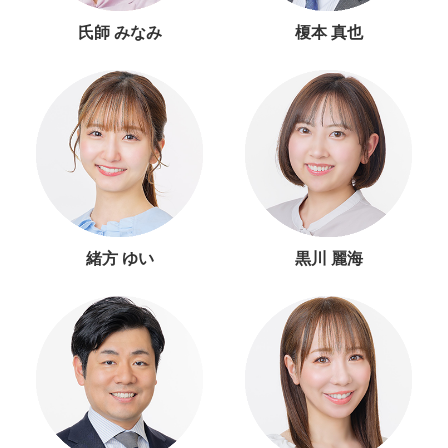
氏師 みなみ
榎本 真也
緒方 ゆい
黒川 麗海