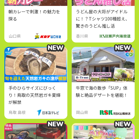
朝カレーで刺激！の魅力を
うどん屋の大将がアイドル
探る
に！？Tシャツ100種超え、
驚きのうどん推し活
山口県
香川県
NEW
NEW
NEW
NEW
手のひらサイズにびっく
牛窓で海の散歩「SUP」体
り！鳥取の天然岩ガキ夏輝
験と絶品デザートを堪能！
が解禁
鳥取 島根
岡山県
NEW
NEW
NEW
NEW