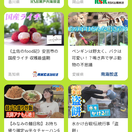
香川県
岡山県
《土佐のfood記》安芸市の
ペンギンは野太く、バクは
国産ライチ 収穫最盛期
可愛い！？鳴き声で学ぶ動
物の不思議
高知県
愛媛県
【みなみの麺日和】お持ち
水かけ合戦!伝統行事「盗
帰り確定ｗ半々チャーハン6
餅」