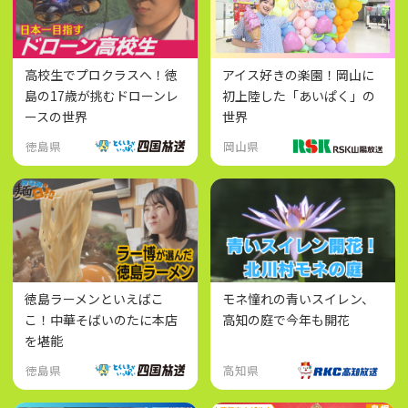
高校生でプロクラスへ！徳
アイス好きの楽園！岡山に
島の17歳が挑むドローンレ
初上陸した「あいぱく」の
ースの世界
世界
徳島県
岡山県
徳島ラーメンといえばこ
モネ憧れの青いスイレン、
こ！中華そばいのたに本店
高知の庭で今年も開花
を堪能
徳島県
高知県