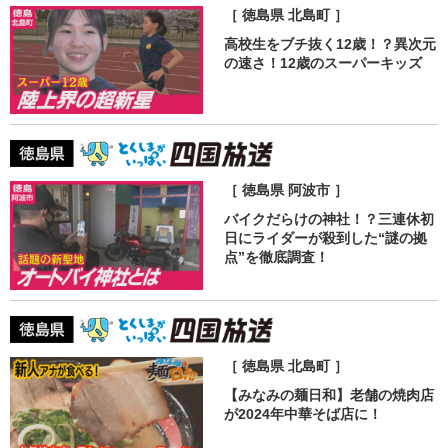
［ 徳島県 北島町 ］
高校生をブチ抜く12歳！？異次元
の速さ！12歳のスーパーキッズ
［ 徳島県 阿波市 ］
バイクだらけの神社！？三連休初
日にライダーが殺到した“謎の拠
点”を徹底調査！
［ 徳島県 北島町 ］
【みなみの麺日和】老舗の焼肉店
が2024年中華そば店に！