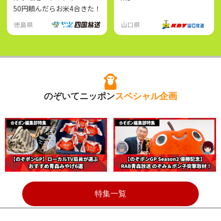
50円頼んだらお米4合きた！
徳島県
山口県
のぞいてニッポン
スペシャル企画
特集一覧