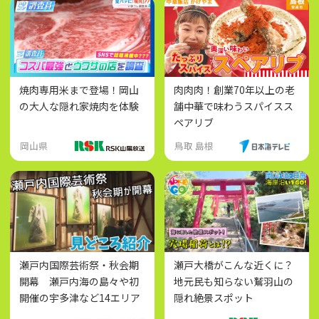
焼肉専用米まで登場！岡山
肉肉肉！創業70年以上の老
の大人な隠れ家焼肉を体験
舗中華で味わうスパイスス
ペアリブ
岡山県
鳥取 島根
瀬戸内国際芸術祭・秋会期
瀬戸大橋がこんな近くに？
開幕 瀬戸内海の島々や初
地元民も知らない鷲羽山の
開催の宇多津など14エリア
隠れ絶景スポット
が会場に