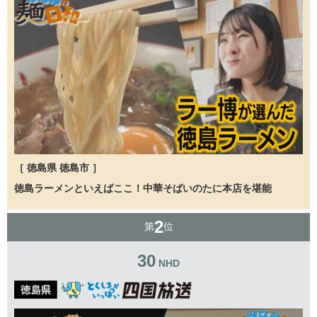
［ 徳島県 徳島市 ］
徳島ラーメンといえばここ！中華そばいのたに本店を堪能
2
第
位
30
NHD