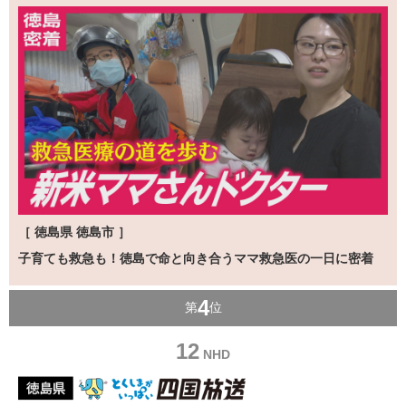
［ 徳島県 徳島市 ］
子育ても救急も！徳島で命と向き合うママ救急医の一日に密着
4
第
位
12
NHD