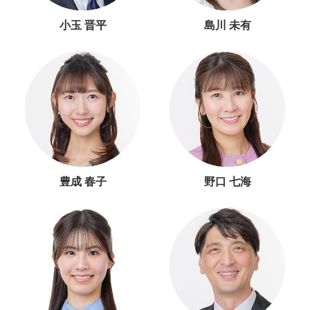
小玉 晋平
島川 未有
豊成 春子
野口 七海