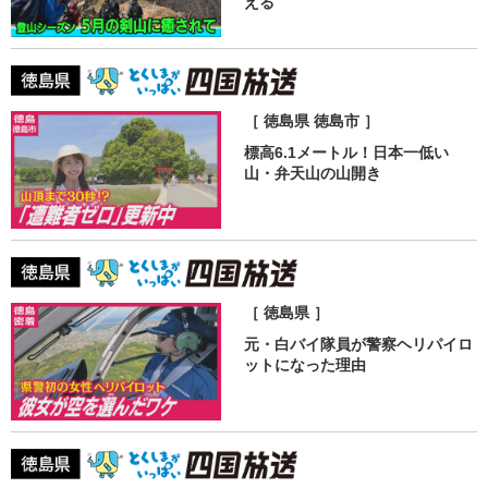
える
［ 徳島県 徳島市 ］
標高6.1メートル！日本一低い
山・弁天山の山開き
［ 徳島県 ］
元・白バイ隊員が警察ヘリパイロ
ットになった理由