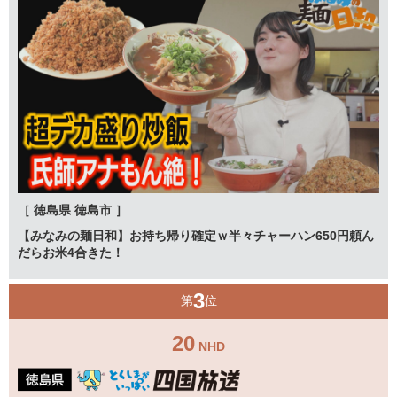
［ 徳島県 徳島市 ］
【みなみの麺日和】お持ち帰り確定ｗ半々チャーハン650円頼ん
だらお米4合きた！
3
第
位
20
NHD