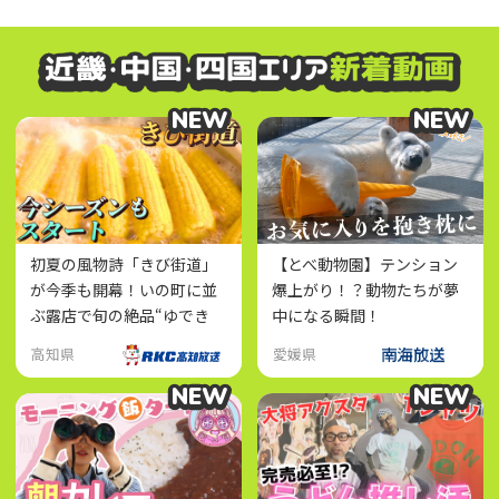
NEW
NEW
NEW
NEW
初夏の風物詩「きび街道」
【とべ動物園】テンション
が今季も開幕！いの町に並
爆上がり！？動物たちが夢
ぶ露店で旬の絶品“ゆでき
中になる瞬間！
び”を味わおう
高知県
愛媛県
NEW
NEW
NEW
NEW