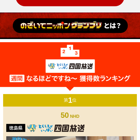
1
第
位
50
NHD