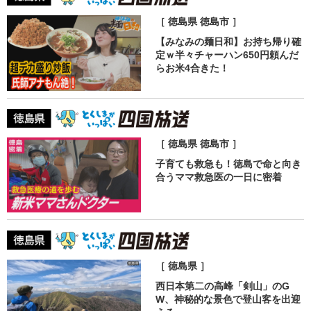
［ 徳島県 徳島市 ］
【みなみの麺日和】お持ち帰り確
定ｗ半々チャーハン650円頼んだ
らお米4合きた！
［ 徳島県 徳島市 ］
子育ても救急も！徳島で命と向き
合うママ救急医の一日に密着
［ 徳島県 ］
西日本第二の高峰「剣山」のG
W、神秘的な景色で登山客を出迎