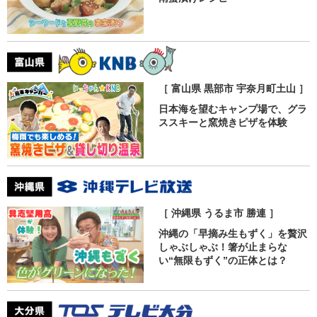
［ 富山県 黒部市 宇奈月町土山 ］
日本海を望むキャンプ場で、グラ
ススキーと窯焼きピザを体験
［ 沖縄県 うるま市 勝連 ］
沖縄の「早摘み生もずく」を贅沢
しゃぶしゃぶ！箸が止まらな
い“無限もずく”の正体とは？