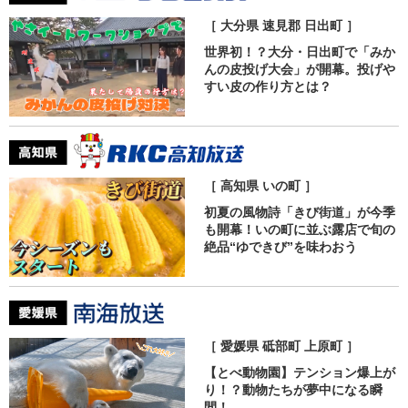
［ 大分県 速見郡 日出町 ］
世界初！？大分・日出町で「みか
んの皮投げ大会」が開幕。投げや
すい皮の作り方とは？
［ 高知県 いの町 ］
初夏の風物詩「きび街道」が今季
も開幕！いの町に並ぶ露店で旬の
絶品“ゆできび”を味わおう
［ 愛媛県 砥部町 上原町 ］
【とべ動物園】テンション爆上が
り！？動物たちが夢中になる瞬
間！