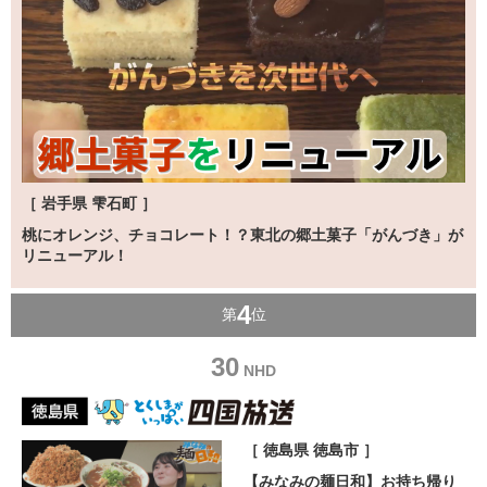
［ 岩手県 雫石町 ］
桃にオレンジ、チョコレート！？東北の郷土菓子「がんづき」が
リニューアル！
4
第
位
30
NHD
［ 徳島県 徳島市 ］
【みなみの麺日和】お持ち帰り