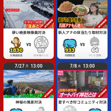
儚い絶景映像美対決
新人アナの体当たり取材対決
VS
VS
1830
89
933
64
1830
1830
89
89
933
933
64
64
北海道放送
日本海テレビ
四国放送
テレビ宮崎
7/27
13:00
7/8
13:00
月
水
神秘の風景対決
愛すべき珍コミュニティ対決