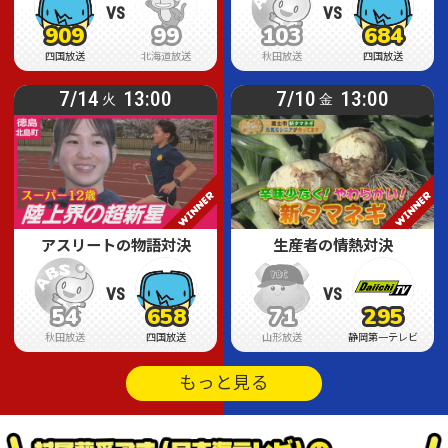
VS
VS
909
99
103
684
909
909
99
99
103
103
684
684
四国放送
北海道放送
秋田放送
四国放送
7/14
13:00
7/10
13:00
火
金
アスリートの物語対決
生産者の情熱対決
VS
VS
54
658
71
295
54
54
658
658
71
71
295
295
秋田放送
四国放送
山形放送
静岡第一テレビ
もっと見る