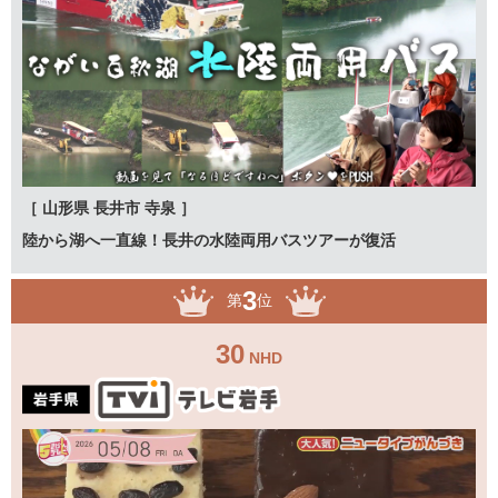
［ 山形県 長井市 寺泉 ］
陸から湖へ一直線！長井の水陸両用バスツアーが復活
3
第
位
30
NHD