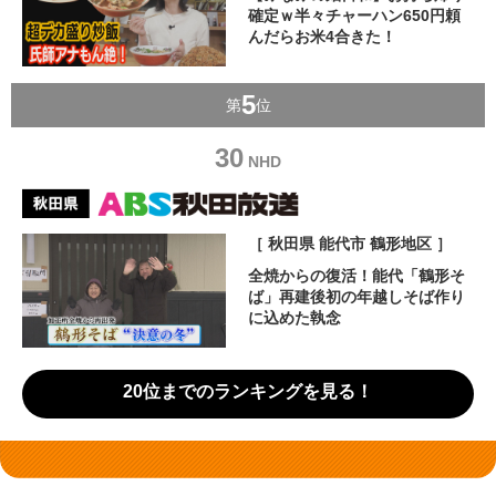
確定ｗ半々チャーハン650円頼
んだらお米4合きた！
5
第
位
30
NHD
［ 秋田県 能代市 鶴形地区 ］
全焼からの復活！能代「鶴形そ
ば」再建後初の年越しそば作り
に込めた執念
20位までのランキングを見る！