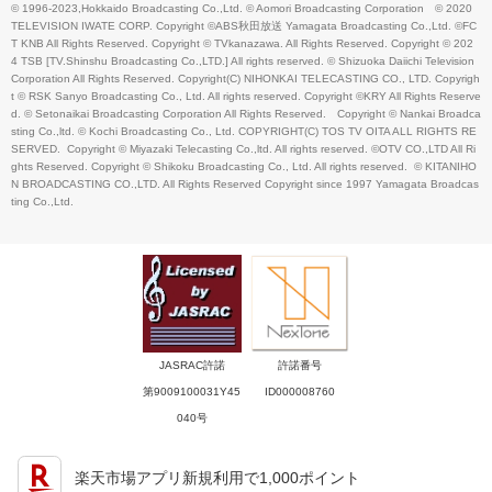
© 1996-2023,Hokkaido Broadcasting Co.,Ltd. © Aomori Broadcasting Corporation　© 2020 
TELEVISION IWATE CORP. Copyright ©︎ABS秋田放送 Yamagata Broadcasting Co.,Ltd. ©︎FC
T KNB All Rights Reserved. Copyright © TVkanazawa. All Rights Reserved. Copyright © 202
4 TSB [TV.Shinshu Broadcasting Co.,LTD.] All rights reserved. © Shizuoka Daiichi Television 
Corporation All Rights Reserved. Copyright(C) NIHONKAI TELECASTING CO., LTD. Copyrigh
t © RSK Sanyo Broadcasting Co., Ltd. All rights reserved. Copyright ©KRY All Rights Reserve
d. © Setonaikai Broadcasting Corporation All Rights Reserved.　Copyright © Nankai Broadca
sting Co.,ltd. © Kochi Broadcasting Co., Ltd. COPYRIGHT(C) TOS TV OITA ALL RIGHTS RE
SERVED.  Copyright © Miyazaki Telecasting Co.,ltd. All rights reserved. ©OTV CO.,LTD All Ri
ghts Reserved. Copyright © Shikoku Broadcasting Co., Ltd. All rights reserved.  © KITANIHO
N BROADCASTING CO.,LTD. All Rights Reserved Copyright since 1997 Yamagata Broadcas
ting Co.,Ltd.
JASRAC許諾
許諾番号
第9009100031Y45
ID000008760
040号
楽天市場アプリ新規利用で1,000ポイント