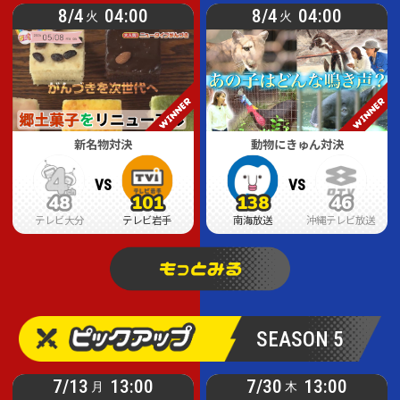
8/4
04:00
8/4
04:00
火
火
新名物対決
動物にきゅん対決
VS
VS
48
101
138
46
48
48
101
101
138
138
46
46
テレビ大分
テレビ岩手
南海放送
沖縄テレビ放送
SEASON 5
7/13
13:00
7/30
13:00
月
木