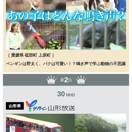
［ 愛媛県 砥部町 上原町 ］
ペンギンは野太く、バクは可愛い！？鳴き声で学ぶ動物の不思議
2
第
位
30
NHD