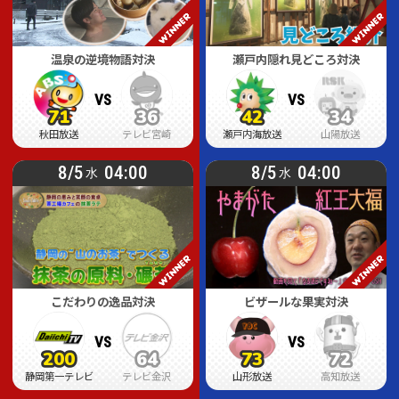
温泉の逆境物語対決
瀬戸内隠れ見どころ対決
VS
VS
71
36
42
34
71
71
36
36
42
42
34
34
秋田放送
テレビ宮崎
瀬戸内海放送
山陽放送
8/5
04:00
8/5
04:00
水
水
こだわりの逸品対決
ビザールな果実対決
VS
VS
200
64
73
72
200
200
64
64
73
73
72
72
静岡第一テレビ
テレビ金沢
山形放送
高知放送