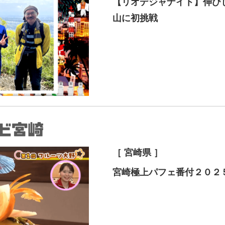
【リオデジャナイト】伸び
山に初挑戦
［ 宮崎県 ］
宮崎極上パフェ番付２０２