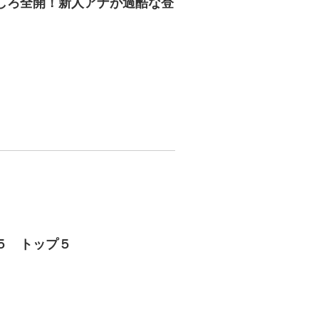
しろ全開！新人アナが過酷な登
５ トップ５