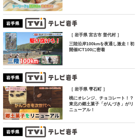
［ 岩手県 宮古市 普代村 ］
三陸沿岸100kmを夜通し激走！初
開催ICT100に密着
［ 岩手県 雫石町 ］
桃にオレンジ、チョコレート！？
東北の郷土菓子「がんづき」がリ
ニューアル！