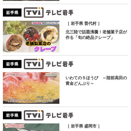
［ 岩手県 普代村 ］
北三陸で話題沸騰！老舗菓子店が
作る「旬の絶品クレープ」
いわての５ほうび ～陸前高田の
黄金どんぶり～
［ 岩手県 盛岡市 ］