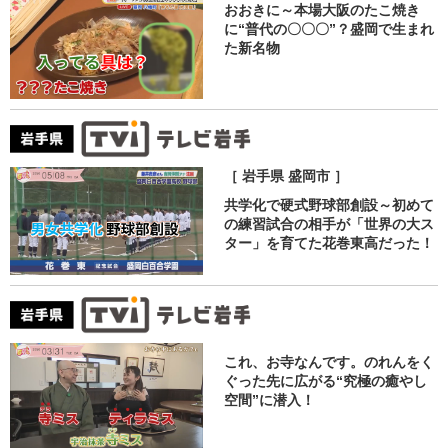
おおきに～本場大阪のたこ焼き
に“普代の〇〇〇”？盛岡で生まれ
た新名物
［ 岩手県 盛岡市 ］
共学化で硬式野球部創設～初めて
の練習試合の相手が「世界の大ス
ター」を育てた花巻東高だった！
これ、お寺なんです。のれんをく
ぐった先に広がる“究極の癒やし
空間”に潜入！