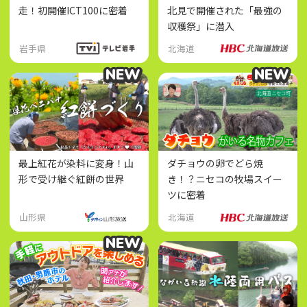
走！初開催ICT100に密着
北見で開催された「最強の
収穫祭」に潜入
岩手県
北海道
NEW
NEW
NEW
NEW
最上紅花が染料に変身！山
ダチョウの卵でどら焼
形で受け継ぐ紅餅の世界
き！？ニセコの牧場スイー
ツに密着
山形県
北海道
NEW
NEW