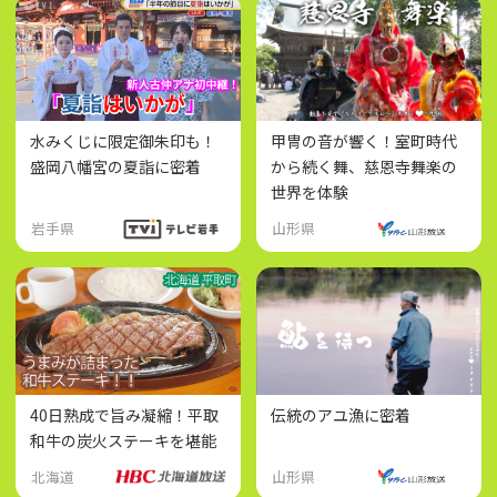
水みくじに限定御朱印も！
甲冑の音が響く！室町時代
盛岡八幡宮の夏詣に密着
から続く舞、慈恩寺舞楽の
世界を体験
岩手県
山形県
40日熟成で旨み凝縮！平取
伝統のアユ漁に密着
和牛の炭火ステーキを堪能
北海道
山形県