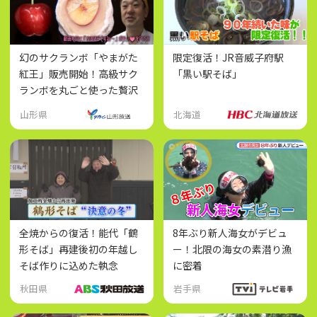
幻のサクランボ「やまがた
限定復活！JR音威子府駅
紅王」販売開始！高級サク
「黒い駅そば」
ランボを丸ごと使った贅沢
大福
山形県
北海道
全焼からの復活！能代「鶴
8年ぶり新人海女がデビュ
形そば」再建後初の年越し
ー！北限の海女の素潜り漁
そば作りに込めた執念
に密着
秋田県
岩手県