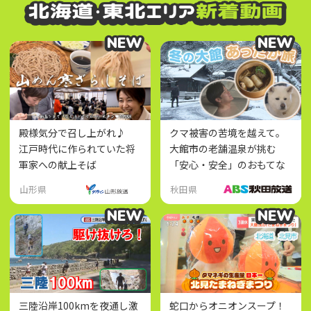
NEW
NEW
NEW
NEW
殿様気分で召し上がれ♪
クマ被害の苦境を越えて。
江戸時代に作られていた将
大館市の老舗温泉が挑む
軍家への献上そば
「安心・安全」のおもてな
し
山形県
秋田県
NEW
NEW
NEW
NEW
三陸沿岸100kmを夜通し激
蛇口からオニオンスープ！