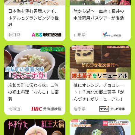
日本海を望む男鹿ステイ、
陸から湖へ一直線！長井の
ホテルとグランピングの世
水陸両用バスツアーが復活
界
秋田県
山形県
炭鉱の町に伝わる味、三笠
桃にオレンジ、チョコレー
の郷土料理「なんこ」に密
ト！？東北の郷土菓子「が
着
んづき」がリニューアル！
北海道
岩手県