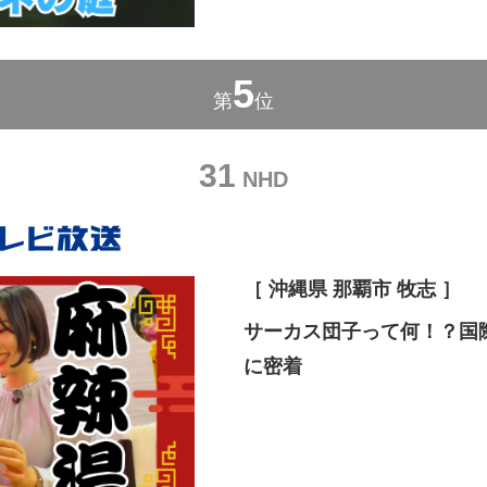
5
第
位
31
NHD
［ 沖縄県 那覇市 牧志 ］
サーカス団子って何！？国
に密着