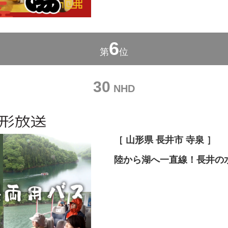
6
第
位
30
NHD
［ 山形県 長井市 寺泉 ］
陸から湖へ一直線！長井の