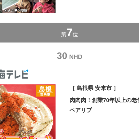
7
第
位
30
NHD
［ 島根県 安来市 ］
肉肉肉！創業70年以上の
ペアリブ