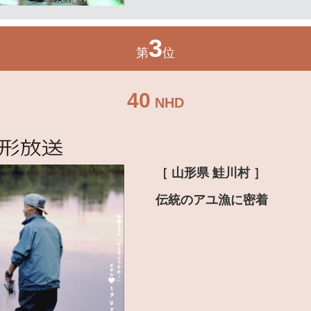
3
第
位
40
NHD
［ 山形県 鮭川村 ］
伝統のアユ漁に密着