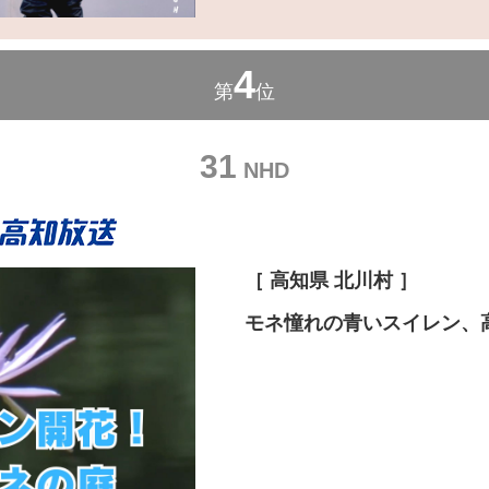
4
第
位
31
NHD
［ 高知県 北川村 ］
モネ憧れの青いスイレン、