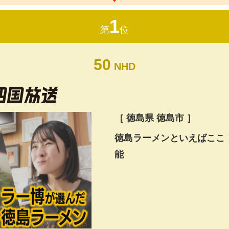
1
第
位
50
NHD
［ 徳島県 徳島市 ］
徳島ラーメンといえばここ
能