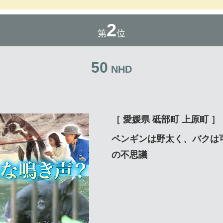
2
第
位
50
NHD
［ 愛媛県 砥部町 上原町 ］
ペンギンは野太く、バクは
の不思議