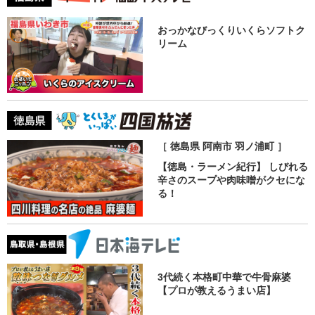
おっかなびっくりいくらソフトク
リーム
［ 徳島県 阿南市 羽ノ浦町 ］
【徳島・ラーメン紀行】 しびれる
辛さのスープや肉味噌がクセにな
る！
3代続く本格町中華で牛骨麻婆
【プロが教えるうまい店】