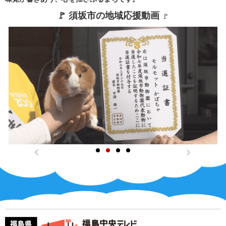
🚩 須坂市の地域応援動画 
🚩