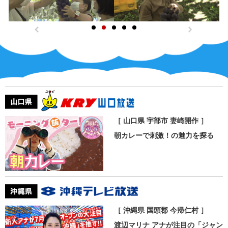
［ 山口県 宇部市 妻崎開作 ］
朝カレーで刺激！の魅力を探る
［ 沖縄県 国頭郡 今帰仁村 ］
渡辺マリナ アナが注目の「ジャン