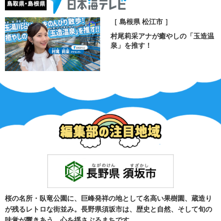
［ 島根県 松江市 ］
村尾莉采アナが癒やしの「玉造温
泉」を推す！
桜の名所・臥竜公園に、巨峰発祥の地として名高い果樹園、蔵造り
が残るレトロな街並み。長野県須坂市は、歴史と自然、そして旬の
味覚が響きあう、心を揺さぶるまちです。