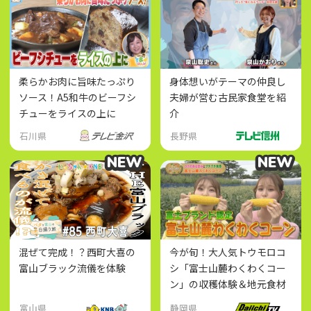
柔らかお肉に旨味たっぷり
身体想いがテーマの仲良し
ソース！A5和牛のビーフシ
夫婦が営む古民家食堂を紹
チューをライスの上に
介
石川県
長野県
NEW
NEW
NEW
NEW
混ぜて完成！？西町大喜の
今が旬！大人気トウモロコ
富山ブラック流儀を体験
シ「富士山麓わくわくコー
ン」の収穫体験＆地元食材
たっぷりの限定グルメ巡り
富山県
静岡県