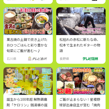
萬古焼の土鍋で炊き上げた
松枯れの赤松に新たな命、
おひつごはんと彩り豊かな
松本で生まれたギターの物
旬菜にご飯が進む～♪
語
石川県
長野県
誕生から100年超 解熱鎮痛
ご飯が止まらない！星稜野
剤「ケロリン」銭湯桶の誕
球部出身店主が営む「焼肉