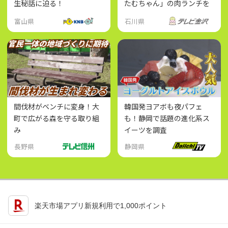
生秘話に迫る！
たむちゃん」の肉ランチを
堪能
富山県
石川県
間伐材がベンチに変身！大
韓国発ヨアボも夜パフェ
町で広がる森を守る取り組
も！静岡で話題の進化系ス
み
イーツを調査
長野県
静岡県
楽天市場アプリ新規利用で1,000ポイント