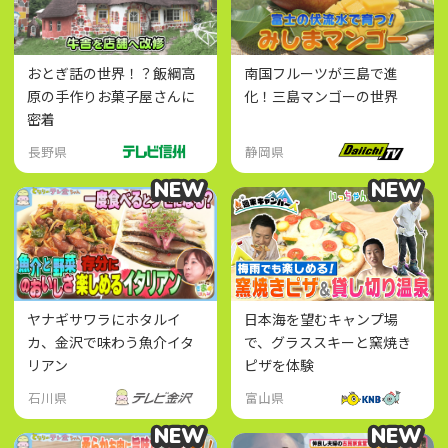
おとぎ話の世界！？飯綱高
南国フルーツが三島で進
原の手作りお菓子屋さんに
化！三島マンゴーの世界
密着
長野県
静岡県
NEW
NEW
NEW
NEW
ヤナギサワラにホタルイ
日本海を望むキャンプ場
カ、金沢で味わう魚介イタ
で、グラススキーと窯焼き
リアン
ピザを体験
石川県
富山県
NEW
NEW
NEW
NEW