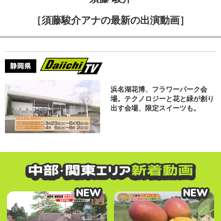
［須藤駿介アナの最新の出演動画］
浜名湖花博、フラワーパーク会
場。テクノロジーと花と緑が創り
出す会場、限定スイーツも。
NEW
NEW
NEW
NEW