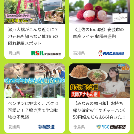
瀬戸大橋がこんな近くに？
《土佐のfood記》安芸市の
地元民も知らない鷲羽山の
国産ライチ 収穫最盛期
隠れ絶景スポット
岡山県
高知県
ペンギンは野太く、バクは
【みなみの麺日和】お持ち
可愛い！？鳴き声で学ぶ動
帰り確定ｗ半々チャーハン6
物の不思議
50円頼んだらお米4合きた！
愛媛県
徳島県