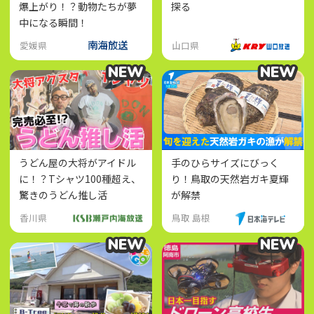
爆上がり！？動物たちが夢
探る
中になる瞬間！
愛媛県
山口県
NEW
NEW
NEW
NEW
うどん屋の大将がアイドル
手のひらサイズにびっく
に！？Tシャツ100種超え、
り！鳥取の天然岩ガキ夏輝
驚きのうどん推し活
が解禁
香川県
鳥取 島根
NEW
NEW
NEW
NEW