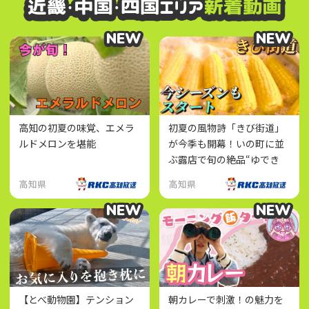
NEW
NEW
NEW
NEW
高知の初夏の味覚、エメラ
初夏の風物詩「きび街道」
ルドメロンを堪能
が今季も開幕！いの町に並
ぶ露店で旬の絶品“ゆでき
び”を味わおう
高知県
高知県
NEW
NEW
NEW
NEW
【とべ動物園】テンション
朝カレーで刺激！の魅力を