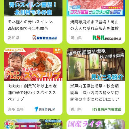
モネ憧れの青いスイレン、
焼肉専用米まで登場！岡山
高知の庭で今年も開花
の大人な隠れ家焼肉を体験
高知県
岡山県
肉肉肉！創業70年以上の老
瀬戸内国際芸術祭・秋会期
舗中華で味わうスパイスス
開幕 瀬戸内海の島々や初
ペアリブ
開催の宇多津など14エリア
が会場に
鳥取 島根
香川県