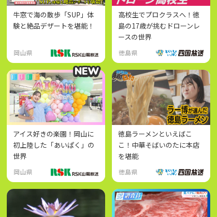
牛窓で海の散歩「SUP」体
高校生でプロクラスへ！徳
験と絶品デザートを堪能！
島の17歳が挑むドローンレ
ースの世界
岡山県
徳島県
NEW
NEW
アイス好きの楽園！岡山に
徳島ラーメンといえばこ
初上陸した「あいぱく」の
こ！中華そばいのたに本店
世界
を堪能
岡山県
徳島県