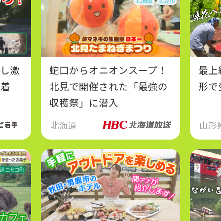
通し激
蛇口からオニオンスープ！
最上
密着
北見で開催された「最強の
形で
収穫祭」に潜入
北海道
山形