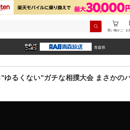
買い物かご
お
青森県
"ゆるくない"ガチな相撲大会 まさかの