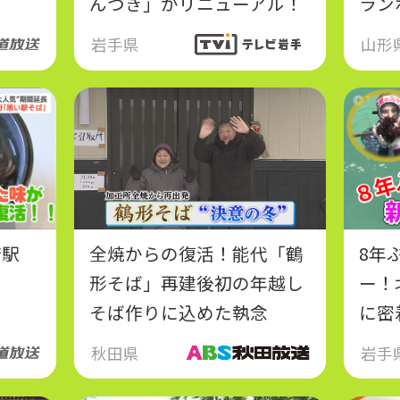
んづき」がリニューアル！
ラン
大福
岩手県
山形
府駅
全焼からの復活！能代「鶴
8年
形そば」再建後初の年越し
ー！
そば作りに込めた執念
に密
秋田県
岩手