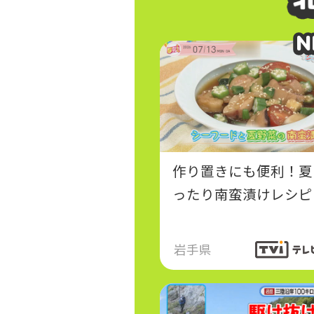
N
N
作り置きにも便利！夏
ったり南蛮漬けレシピ
岩手県