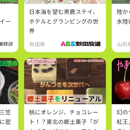
日本海を望む男鹿ステイ、
陸か
イー
ホテルとグランピングの世
水陸
界
秋田県
山形
三笠
桃にオレンジ、チョコレー
幻の
に密
ト！？東北の郷土菓子「が
紅王