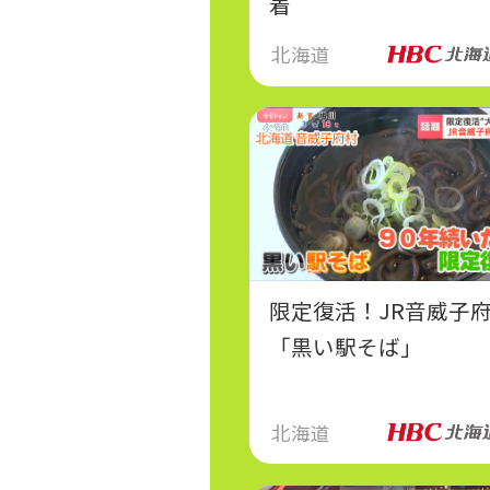
着
北海道
限定復活！JR音威子
「黒い駅そば」
北海道