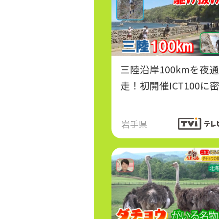
三陸沿岸100kmを夜
走！初開催ICT100に
岩手県