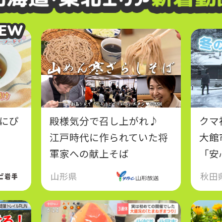
EW
EW
にぴ
殿様気分で召し上がれ♪
クマ
江戸時代に作られていた将
大館
軍家への献上そば
「安
し
山形県
秋田