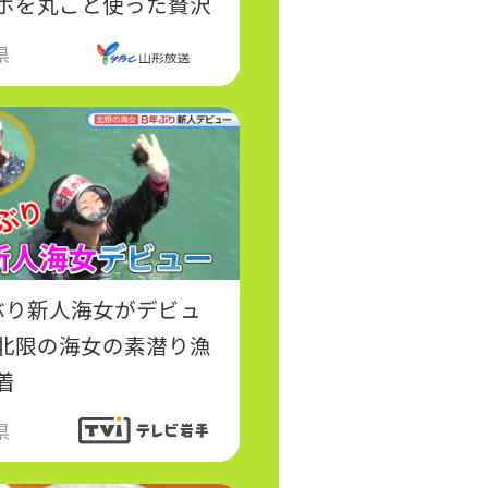
ボを丸ごと使った贅沢
県
ぶり新人海女がデビュ
北限の海女の素潜り漁
着
県