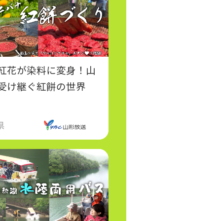
紅花が染料に変身！山
受け継ぐ紅餅の世界
県