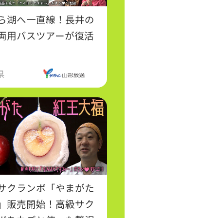
ら湖へ一直線！長井の
両用バスツアーが復活
県
サクランボ「やまがた
」販売開始！高級サク