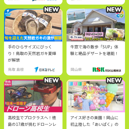
NEW
NEW
NEW
NEW
手のひらサイズにびっく
牛窓で海の散歩「SUP」体
り！鳥取の天然岩ガキ夏輝
験と絶品デザートを堪能！
が解禁
鳥取 島根
岡山県
NEW
NEW
NEW
NEW
高校生でプロクラスへ！徳
アイス好きの楽園！岡山に
島の17歳が挑むドローンレ
初上陸した「あいぱく」の