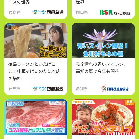
ースの世界
世界
徳島県
岡山県
徳島ラーメンといえばこ
モネ憧れの青いスイレン、
こ！中華そばいのたに本店
高知の庭で今年も開花
を堪能
徳島県
高知県