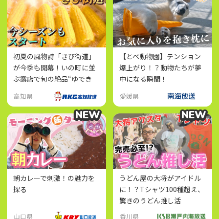
初夏の風物詩「きび街道」
【とべ動物園】テンション
が今季も開幕！いの町に並
爆上がり！？動物たちが夢
ぶ露店で旬の絶品“ゆでき
中になる瞬間！
び”を味わおう
高知県
愛媛県
NEW
NEW
NEW
NEW
朝カレーで刺激！の魅力を
うどん屋の大将がアイドル
探る
に！？Tシャツ100種超え、
驚きのうどん推し活
山口県
香川県