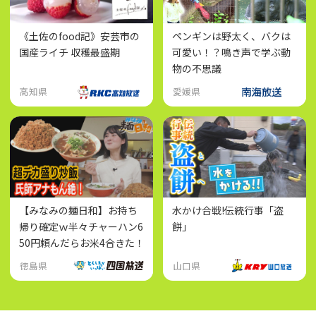
《土佐のfood記》安芸市の
ペンギンは野太く、バクは
国産ライチ 収穫最盛期
可愛い！？鳴き声で学ぶ動
物の不思議
高知県
愛媛県
【みなみの麺日和】お持ち
水かけ合戦!伝統行事「盗
帰り確定ｗ半々チャーハン6
餅」
50円頼んだらお米4合きた！
徳島県
山口県