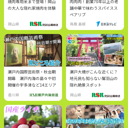
焼肉専用米まで登場！岡山
肉肉肉！創業70年以上の老
の大人な隠れ家焼肉を体験
舗中華で味わうスパイスス
ペアリブ
岡山県
鳥取 島根
瀬戸内国際芸術祭・秋会期
瀬戸大橋がこんな近くに？
開幕 瀬戸内海の島々や初
地元民も知らない鷲羽山の
開催の宇多津など14エリア
隠れ絶景スポット
が会場に
香川県
岡山県