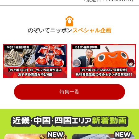
のぞいてニッポン
スペシャル企画
特集一覧
NEW
NEW
NEW
NEW